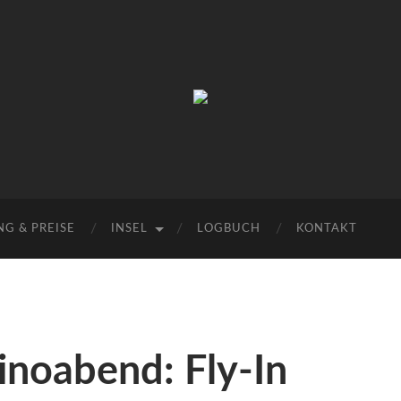
Urlaub
auf
Texel
|
Wohnen
bei
Familie
Porsch
G & PREISE
INSEL
LOGBUCH
KONTAKT
inoabend: Fly-In