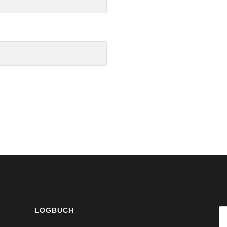
LOGBUCH
S
na