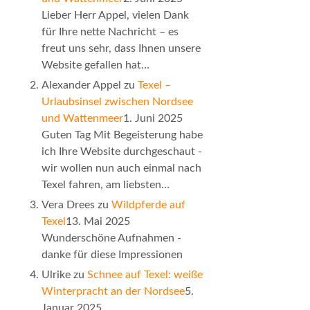
Lieber Herr Appel, vielen Dank
für Ihre nette Nachricht – es
freut uns sehr, dass Ihnen unsere
Website gefallen hat…
Alexander Appel
zu
Texel –
Urlaubsinsel zwischen Nordsee
und Wattenmeer
1. Juni 2025
Guten Tag Mit Begeisterung habe
ich Ihre Website durchgeschaut -
wir wollen nun auch einmal nach
Texel fahren, am liebsten…
Vera Drees
zu
Wildpferde auf
Texel
13. Mai 2025
Wunderschöne Aufnahmen -
danke für diese Impressionen
Ulrike
zu
Schnee auf Texel: weiße
Winterpracht an der Nordsee
5.
Januar 2025