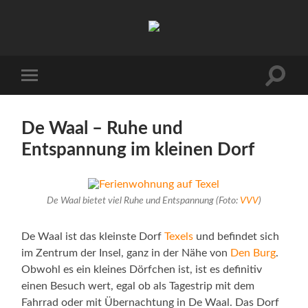
Urlaub
auf
Texel
|
Wohnen
Suchfe
Mobile-
bei
ein-/a
Menü
Familie
ein-/ausblenden
Porsch
De Waal – Ruhe und
Entspannung im kleinen Dorf
De Waal bietet viel Ruhe und Entspannung (Foto:
VVV
)
De Waal ist das kleinste Dorf
Texels
und befindet sich
im Zentrum der Insel, ganz in der Nähe von
Den Burg
.
Obwohl es ein kleines Dörfchen ist, ist es definitiv
einen Besuch wert, egal ob als Tagestrip mit dem
Fahrrad oder mit Übernachtung in De Waal. Das Dorf