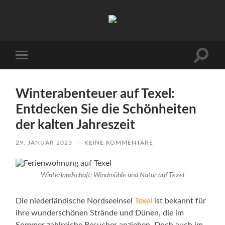
Urlaub
auf
Texel
|
Wohnen
Suchfe
Mobile-
bei
ein-/a
Menü
Familie
ein-/ausblenden
Porsch
Winterabenteuer auf Texel:
Entdecken Sie die Schönheiten
der kalten Jahreszeit
29. JANUAR 2023
/
KEINE KOMMENTARE
Winterlandschaft: Windmühle und Natur auf Texel
Die niederländische Nordseeinsel
Texel
ist bekannt für
ihre wunderschönen Strände und Dünen, die im