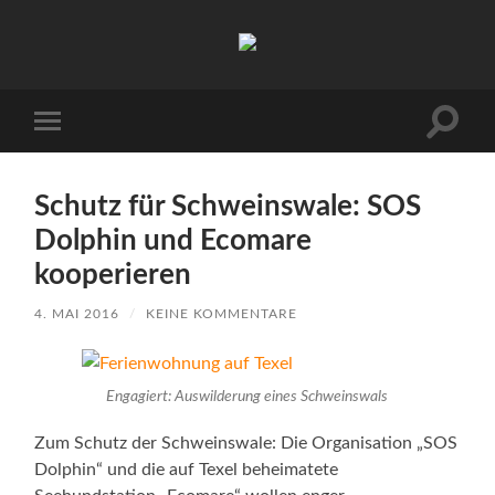
Urlaub
auf
Texel
|
Wohnen
Suchfe
Mobile-
bei
ein-/a
Menü
Familie
ein-/ausblenden
Porsch
Schutz für Schweinswale: SOS
Dolphin und Ecomare
kooperieren
4. MAI 2016
/
KEINE KOMMENTARE
Engagiert: Auswilderung eines Schweinswals
Zum Schutz der Schweinswale: Die Organisation „SOS
Dolphin“ und die auf Texel beheimatete