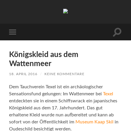
Urlaub
auf
Texel
|
Wohnen
Suchfe
Mobile-
bei
ein-/a
Menü
Familie
ein-/ausblenden
Porsch
Königskleid aus dem
Wattenmeer
18. APRIL 2016
/
KEINE KOMMENTARE
Dem Tauchverein Texel ist ein archäologischer
Sensationsfund gelungen: Im Wattenmeer bei
Texel
entdeckten sie in einem Schiffswrack ein japanisches
Königskleid aus dem 17. Jahrhundert. Das gut
erhaltene Kleid wurde nun aufbereitet und kann ab
sofort von der Öffentlichkeit im
Museum Kaap Skil
in
Oudeschild besichtigt werden.