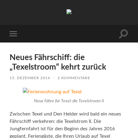
Urlaub
auf
Texel
|
Wohnen
Suchfe
Mobile-
bei
ein-/a
Menü
Familie
ein-/ausblenden
Porsch
Neues Fährschiff: die
„Texelstroom“ kehrt zurück
15. DEZEMBER 2014
/
2 KOMMENTARE
Neue Fähre für Texel: die Texelstroom II
Zwischen Texel und Den Helder wird bald ein neues
Fährschiff verkehren: die Texelstrom II. Die
Jungfernfahrt ist für den Beginn des Jahres 2016
geplant. Feriengäste, die Ihren Urlaub auf Texel