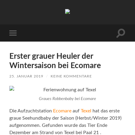
Urlaub
auf
Texel
|
Wohnen
Suchfe
Mobile-
bei
ein-/a
Menü
Familie
ein-/ausblenden
Porsch
Erster grauer Heuler der
Wintersaison bei Ecomare
25. JANUAR 2019
/
KEINE KOMMENTARE
Graues Robbenbaby bei Ecomare
Die Aufzuchtstation
Ecomare
auf
Texel
hat das erste
graue Seehundbaby der Saison (Herbst/Winter 2019)
aufgenommen. Gefunden wurde das Tier Ende
Dezember am Strand von Texel bei Paal 21 .