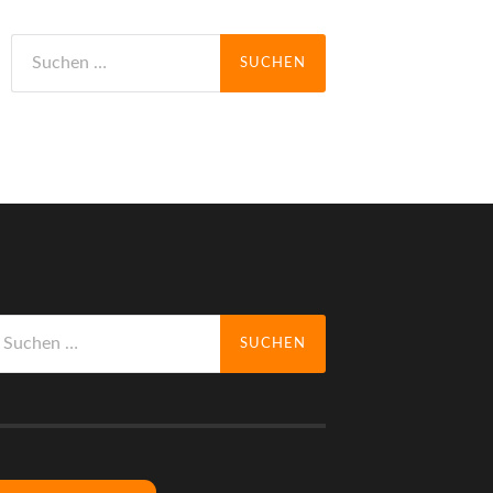
Suchen
nach:
uchen
ch: