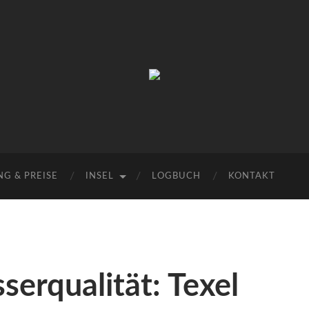
Urlaub
auf
Texel
|
Wohnen
bei
Familie
Porsch
G & PREISE
INSEL
LOGBUCH
KONTAKT
serqualität: Texel