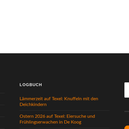
LOGBUCH
S
na
Lämmerzeit auf Texel: Knuffeln mit den
Deichkindern
Ostern 2026 auf Texel: Eiersuche und
Frühlingserwachen in De Koog