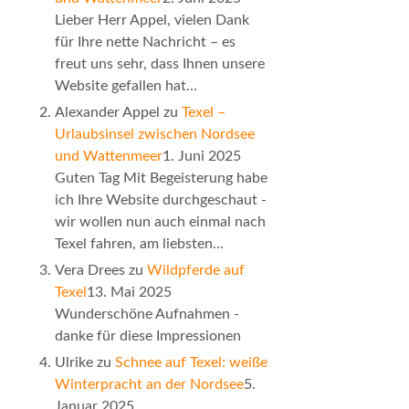
Lieber Herr Appel, vielen Dank
für Ihre nette Nachricht – es
freut uns sehr, dass Ihnen unsere
Website gefallen hat…
Alexander Appel
zu
Texel –
Urlaubsinsel zwischen Nordsee
und Wattenmeer
1. Juni 2025
Guten Tag Mit Begeisterung habe
ich Ihre Website durchgeschaut -
wir wollen nun auch einmal nach
Texel fahren, am liebsten…
Vera Drees
zu
Wildpferde auf
Texel
13. Mai 2025
Wunderschöne Aufnahmen -
danke für diese Impressionen
Ulrike
zu
Schnee auf Texel: weiße
Winterpracht an der Nordsee
5.
Januar 2025