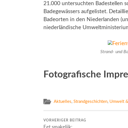
21.000 untersuchten Badestellen so
Badegewässers aufgelistet. Detaill
Badeorten in den Niederlanden (und
niederländische Umweltministeriu
Strand- und B
Fotografische Impr
Aktuelles
,
Strandgeschichten
,
Umwelt &
VORHERIGER BEITRAG
Eet smakelijk: