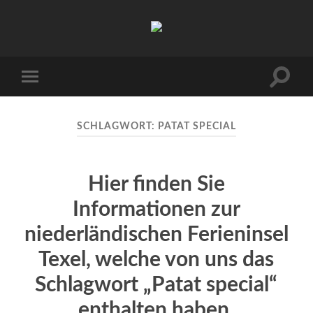
Urlaub
auf
Texel
|
Wohnen
Suchfe
Mobile-
bei
ein-/a
Menü
Familie
ein-/ausblenden
Porsch
SCHLAGWORT:
PATAT SPECIAL
Hier finden Sie
Informationen zur
niederländischen Ferieninsel
Texel, welche von uns das
Schlagwort „Patat special“
enthalten haben.