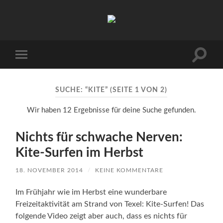
Urlaub
auf
Texel
|
Wohnen
Suchfe
Mobile-
bei
ein-/a
Menü
Familie
ein-/ausblenden
Porsch
SUCHE: “KITE”
(SEITE 1 VON 2)
Wir haben 12 Ergebnisse für deine Suche gefunden.
Nichts für schwache Nerven:
Kite-Surfen im Herbst
18. NOVEMBER 2014
/
KEINE KOMMENTARE
Im Frühjahr wie im Herbst eine wunderbare
Freizeitaktivität am Strand von Texel: Kite-Surfen! Das
folgende Video zeigt aber auch, dass es nichts für