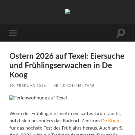
Urlaub
auf
Texel
|
Wohnen
Suchfe
Mobile-
bei
ein-/a
Menü
Familie
ein-/ausblenden
Porsch
Ostern 2026 auf Texel: Eiersuche
und Frühlingserwachen in De
Koog
19. FEBRUAR 2026
/
KEINE KOMMENTARE
Wenn der Frühling die Insel in ein sattes Grün taucht,
putzt sich besonders das Badeort-Zentrum
De Koog
für das höchste Fest des Frühjahrs heraus. Auch am
5.