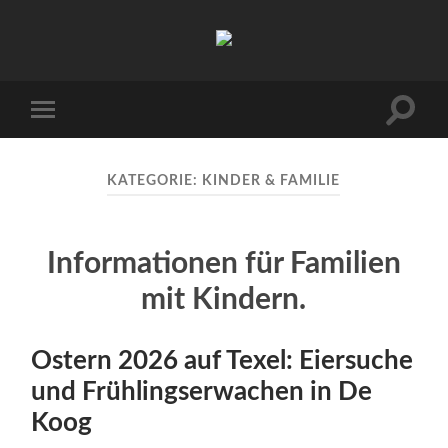
Urlaub
auf
Texel
|
Wohnen
Suchfe
Mobile-
bei
ein-/a
Menü
Familie
ein-/ausblenden
Porsch
KATEGORIE:
KINDER & FAMILIE
Informationen für Familien
mit Kindern.
Ostern 2026 auf Texel: Eiersuche
und Frühlingserwachen in De
Koog