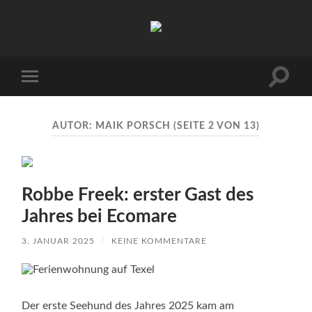
Urlaub
auf
Texel
|
Wohnen
Suchfe
Mobile-
bei
ein-/a
Menü
Familie
ein-/ausblenden
Porsch
AUTOR:
MAIK PORSCH
(SEITE 2 VON 13)
Robbe Freek: erster Gast des
Jahres bei Ecomare
3. JANUAR 2025
/
KEINE KOMMENTARE
Der erste Seehund des Jahres 2025 kam am