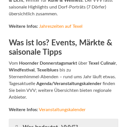
& Licht
, Winter für
Ruhe & Wellness
. Der VVV fasst
saisonale Highlights und Dorf‑Porträts (7 Dörfer)
übersichtlich zusammen.
Weitere Infos:
Jahreszeiten auf Texel
Was ist los? Events, Märkte &
saisonale Tipps
Vom
Hoornder Donnerstagsmarkt
über
Texel Culinair
,
Windfestival
,
Texelblues
bis zu
Sternenhimmel‑Abenden – rund ums Jahr läuft etwas.
Tagesaktuelle
Agenda/Veranstaltungskalender
finden
Sie beim VVV; weitere Übersichten bieten regionale
Anbieter.
Weitere Infos:
Veranstaltungskalender