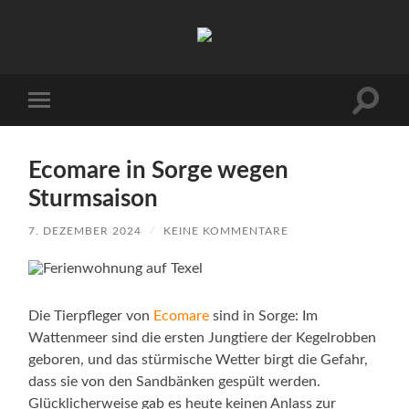
Urlaub
auf
Texel
|
Wohnen
Suchfe
Mobile-
bei
ein-/a
Menü
Familie
ein-/ausblenden
Porsch
Ecomare in Sorge wegen
Sturmsaison
7. DEZEMBER 2024
/
KEINE KOMMENTARE
Die Tierpfleger von
Ecomare
sind in Sorge: Im
Wattenmeer sind die ersten Jungtiere der Kegelrobben
geboren, und das stürmische Wetter birgt die Gefahr,
dass sie von den Sandbänken gespült werden.
Glücklicherweise gab es heute keinen Anlass zur