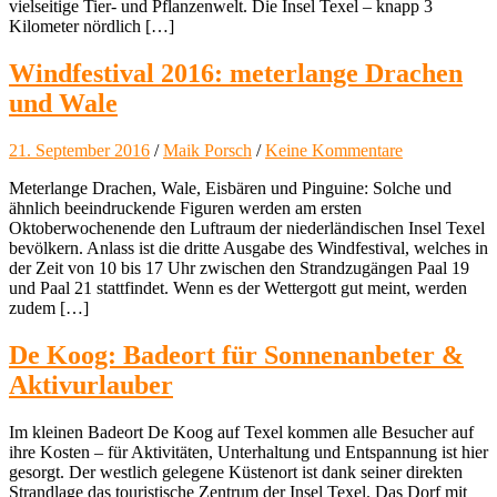
vielseitige Tier- und Pflanzenwelt. Die Insel Texel – knapp 3
Kilometer nördlich […]
Windfestival 2016: meterlange Drachen
und Wale
21. September 2016
/
Maik Porsch
/
Keine Kommentare
Meterlange Drachen, Wale, Eisbären und Pinguine: Solche und
ähnlich beeindruckende Figuren werden am ersten
Oktoberwochenende den Luftraum der niederländischen Insel Texel
bevölkern. Anlass ist die dritte Ausgabe des Windfestival, welches in
der Zeit von 10 bis 17 Uhr zwischen den Strandzugängen Paal 19
und Paal 21 stattfindet. Wenn es der Wettergott gut meint, werden
zudem […]
De Koog: Badeort für Sonnenanbeter &
Aktivurlauber
Im kleinen Badeort De Koog auf Texel kommen alle Besucher auf
ihre Kosten – für Aktivitäten, Unterhaltung und Entspannung ist hier
gesorgt. Der westlich gelegene Küstenort ist dank seiner direkten
Strandlage das touristische Zentrum der Insel Texel. Das Dorf mit