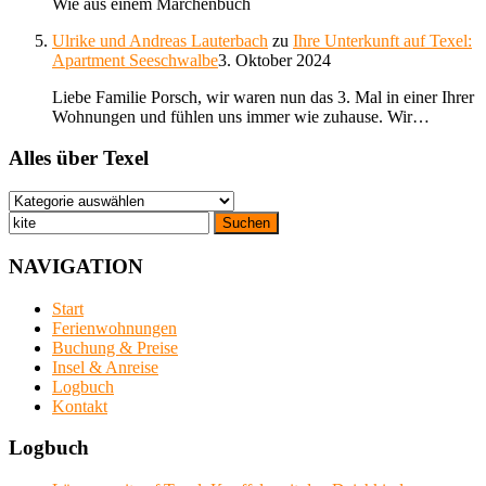
Wie aus einem Märchenbuch
Ulrike und Andreas Lauterbach
zu
Ihre Unterkunft auf Texel:
Apartment Seeschwalbe
3. Oktober 2024
Liebe Familie Porsch, wir waren nun das 3. Mal in einer Ihrer
Wohnungen und fühlen uns immer wie zuhause. Wir…
Alles über Texel
Alles
über
Suchen
Texel
nach:
NAVIGATION
Start
Ferienwohnungen
Buchung & Preise
Insel & Anreise
Logbuch
Kontakt
Logbuch