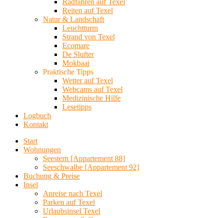
Radfahren auf Texel
Reiten auf Texel
Natur & Landschaft
Leuchtturm
Strand von Texel
Ecomare
De Slufter
Mokbaai
Praktische Tipps
Wetter auf Texel
Webcams auf Texel
Medizinische Hilfe
Lesetipps
Logbuch
Kontakt
Start
Wohnungen
Seestern [Appartement 88]
Seeschwalbe [Appartement 92]
Buchung & Preise
Insel
Anreise nach Texel
Parken auf Texel
Urlaubsinsel Texel