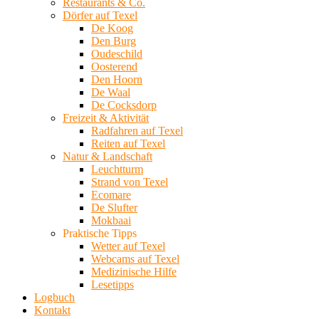
Restaurants & Co.
Dörfer auf Texel
De Koog
Den Burg
Oudeschild
Oosterend
Den Hoorn
De Waal
De Cocksdorp
Freizeit & Aktivität
Radfahren auf Texel
Reiten auf Texel
Natur & Landschaft
Leuchtturm
Strand von Texel
Ecomare
De Slufter
Mokbaai
Praktische Tipps
Wetter auf Texel
Webcams auf Texel
Medizinische Hilfe
Lesetipps
Logbuch
Kontakt