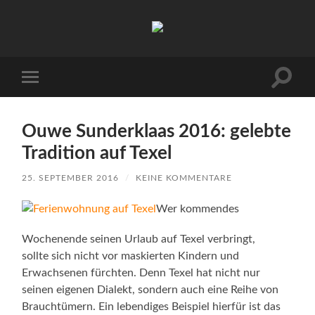
Urlaub
auf
Texel
|
Wohnen
Suchfe
Mobile-
bei
ein-/a
Menü
Familie
ein-/ausblenden
Porsch
Ouwe Sunderklaas 2016: gelebte
Tradition auf Texel
25. SEPTEMBER 2016
/
KEINE KOMMENTARE
Wer kommendes
Wochenende seinen Urlaub auf Texel verbringt,
sollte sich nicht vor maskierten Kindern und
Erwachsenen fürchten. Denn Texel hat nicht nur
seinen eigenen Dialekt, sondern auch eine Reihe von
Brauchtümern. Ein lebendiges Beispiel hierfür ist das