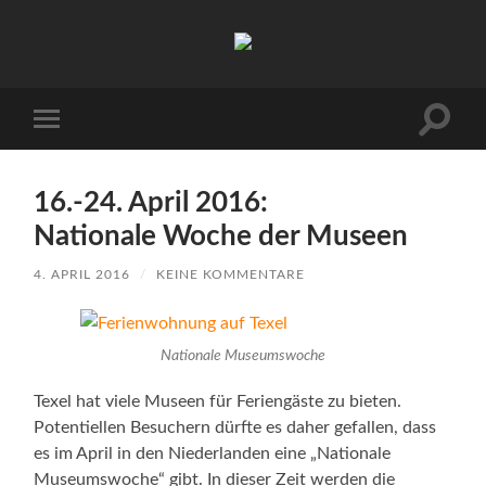
Urlaub
auf
Texel
|
Wohnen
Suchfe
Mobile-
bei
ein-/a
Menü
Familie
ein-/ausblenden
Porsch
16.-24. April 2016:
Nationale Woche der Museen
4. APRIL 2016
/
KEINE KOMMENTARE
Nationale Museumswoche
Texel hat viele Museen für Feriengäste zu bieten.
Potentiellen Besuchern dürfte es daher gefallen, dass
es im April in den Niederlanden eine „Nationale
Museumswoche“ gibt. In dieser Zeit werden die