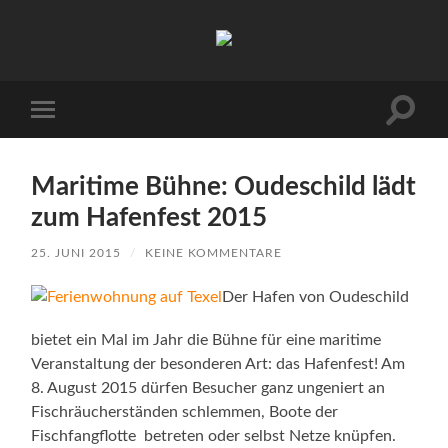
Urlaub
auf
Texel
|
Wohnen
Suchfe
Mobile-
bei
ein-/a
Menü
Familie
ein-/ausblenden
Porsch
Maritime Bühne: Oudeschild lädt
zum Hafenfest 2015
25. JUNI 2015
/
KEINE KOMMENTARE
Der Hafen von Oudeschild
bietet ein Mal im Jahr die Bühne für eine maritime
Veranstaltung der besonderen Art: das Hafenfest! Am
8. August 2015 dürfen Besucher ganz ungeniert an
Fischräucherständen schlemmen, Boote der
Fischfangflotte betreten oder selbst Netze knüpfen.