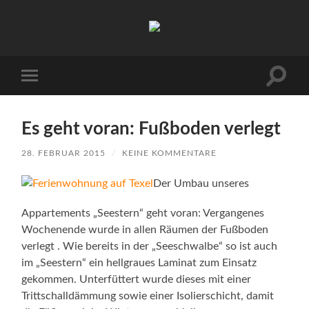
Urlaub
auf
Texel
|
Wohnen
Suchfe
Mobile-
bei
ein-/a
Menü
Familie
ein-/ausblenden
Porsch
Es geht voran: Fußboden verlegt
28. FEBRUAR 2015
/
KEINE KOMMENTARE
Der Umbau unseres
Appartements „Seestern“ geht voran: Vergangenes
Wochenende wurde in allen Räumen der Fußboden
verlegt . Wie bereits in der „Seeschwalbe“ so ist auch
im „Seestern“ ein hellgraues Laminat zum Einsatz
gekommen. Unterfüttert wurde dieses mit einer
Trittschalldämmung sowie einer Isolierschicht, damit