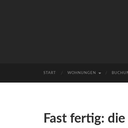
START
WOHNUNGEN
BUCHUN
Fast fertig: di