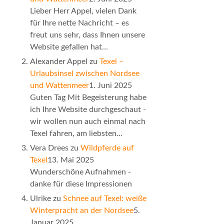
Lieber Herr Appel, vielen Dank
für Ihre nette Nachricht – es
freut uns sehr, dass Ihnen unsere
Website gefallen hat…
Alexander Appel
zu
Texel –
Urlaubsinsel zwischen Nordsee
und Wattenmeer
1. Juni 2025
Guten Tag Mit Begeisterung habe
ich Ihre Website durchgeschaut -
wir wollen nun auch einmal nach
Texel fahren, am liebsten…
Vera Drees
zu
Wildpferde auf
Texel
13. Mai 2025
Wunderschöne Aufnahmen -
danke für diese Impressionen
Ulrike
zu
Schnee auf Texel: weiße
Winterpracht an der Nordsee
5.
Januar 2025