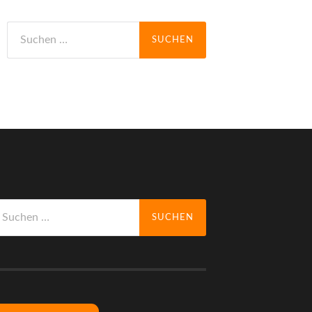
Suchen
nach:
uchen
ch: