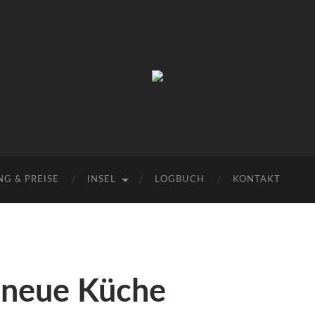
Urlaub
auf
Texel
|
Wohnen
bei
Familie
Porsch
G & PREISE
INSEL
LOGBUCH
KONTAKT
e neue Küche