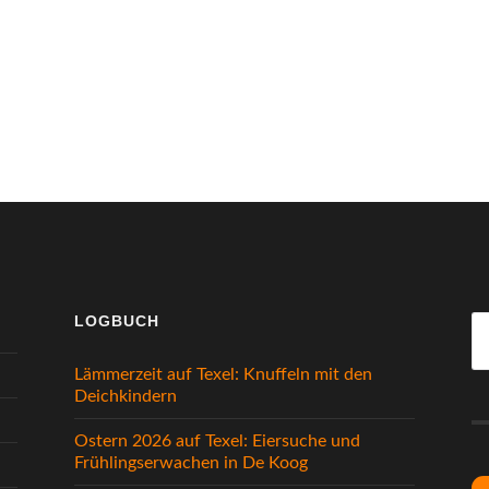
LOGBUCH
S
na
Lämmerzeit auf Texel: Knuffeln mit den
Deichkindern
Ostern 2026 auf Texel: Eiersuche und
Frühlingserwachen in De Koog