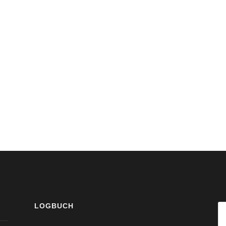
LOGBUCH
S
na