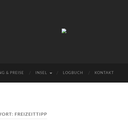
Urlaub
auf
Texel
|
Wohnen
bei
Familie
Porsch
G & PREISE
INSEL
LOGBUCH
KONTAKT
WORT:
FREIZEITTIPP