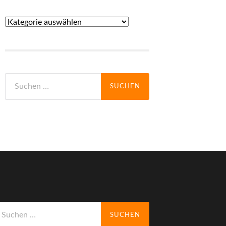
Alles
über
Texel
Suche
nach:
uche
ch: