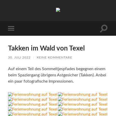
Urlaub
auf
Texel
|
Wohnen
Suchfe
Mobile-
bei
ein-/a
Menü
Familie
ein-/ausblenden
Porsch
Takken im Wald von Texel
30. JULI 2022
/
KEINE KOMMENTARE
Auf einem Teil des Sommeltjespfades begegnen einem
beim Spaziergang übrigens Astgesicher (Takken). Anbei
ein paar fotografische Impressionen.