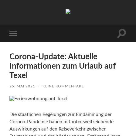
Urlaub
auf
Texel
|
Wohnen
Suchfe
Mobile-
bei
ein-/a
Menü
Familie
ein-/ausblenden
Porsch
Corona-Update: Aktuelle
Informationen zum Urlaub auf
Texel
25. MAI 2021
/
KEINE KOMMENTARE
Die staatlichen Regelungen zur Eindämmung der
Corona-Pandemie haben mitunter weitreichende
Auswirkungen auf den Reiseverkehr zwischen