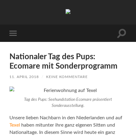
Urlaub
auf
Texel
|
Wohnen
Suchfe
Mobile-
bei
ein-/a
Menü
Familie
ein-/ausblenden
Porsch
Nationaler Tag des Pups:
Ecomare mit Sonderprogramm
11. APRIL 2018
/
KEINE KOMMENTARE
Tag des Pups: Seehundstation Ecomare präsentiert
Sonderausstellung.
Unsere lieben Nachbarn in den Niederlanden und auf
Texel
haben mitunter ihre ganz eigenen Sitten und
Nationaltage. In diesem Sinne wird heute ein ganz