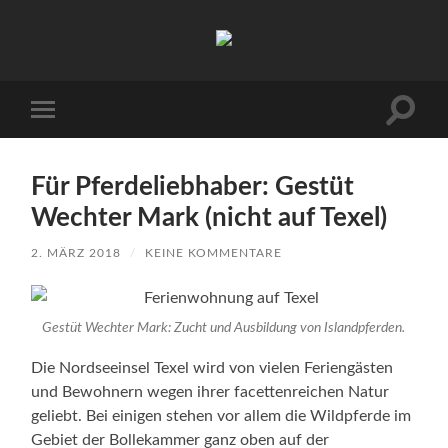
Urlaub
auf
Texel
|
Wohnen
Suchfe
Mobile-
bei
ein-/a
Menü
Familie
ein-/ausblenden
Porsch
Für Pferdeliebhaber: Gestüt
Wechter Mark (nicht auf Texel)
2. MÄRZ 2018
/
KEINE KOMMENTARE
Gestüt Wechter Mark: Zucht und Ausbildung von Islandpferden.
Die Nordseeinsel Texel wird von vielen Feriengästen
und Bewohnern wegen ihrer facettenreichen Natur
geliebt. Bei einigen stehen vor allem die Wildpferde im
Gebiet der Bollekammer ganz oben auf der