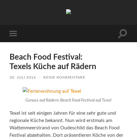
Urlaub
auf
Texel
|
Wohnen
Suchfe
Mobile-
bei
ein-/a
Menü
Familie
ein-/ausblenden
Porsch
Beach Food Festival:
Texels Küche auf Rädern
30. JULI 2016
/
KEINE KOMMENTARE
Genuss auf Rädern: Beach Food Festival auf Texel
Texel ist seit einigen Jahren für eine sehr gute und
regionale Küche bekannt. Nun wird erstmals am
Wattenmeerstrand von Oudeschild das Beach Food
Festival abgehalten. Dort präsentieren Köche von der