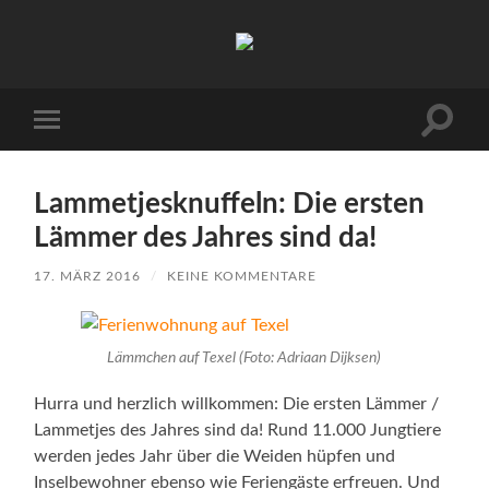
Urlaub
auf
Texel
|
Wohnen
Suchfe
Mobile-
bei
ein-/a
Menü
Familie
ein-/ausblenden
Porsch
Lammetjesknuffeln: Die ersten
Lämmer des Jahres sind da!
17. MÄRZ 2016
/
KEINE KOMMENTARE
Lämmchen auf Texel (Foto: Adriaan Dijksen)
Hurra und herzlich willkommen: Die ersten Lämmer /
Lammetjes des Jahres sind da! Rund 11.000 Jungtiere
werden jedes Jahr über die Weiden hüpfen und
Inselbewohner ebenso wie Feriengäste erfreuen. Und