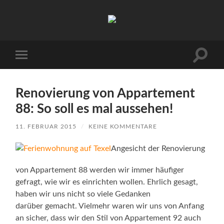
Urlaub
auf
Texel
|
Wohnen
Suchfe
Mobile-
bei
ein-/a
Menü
Familie
ein-/ausblenden
Porsch
Renovierung von Appartement
88: So soll es mal aussehen!
11. FEBRUAR 2015
/
KEINE KOMMENTARE
Angesicht der Renovierung
von Appartement 88 werden wir immer häufiger
gefragt, wie wir es einrichten wollen. Ehrlich gesagt,
haben wir uns nicht so viele Gedanken
darüber gemacht. Vielmehr waren wir uns von Anfang
an sicher, dass wir den Stil von Appartement 92 auch