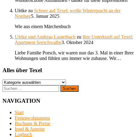
Wunderschöne Aufnahmen - danke für diese Impressionen
Ulrike
zu
Schnee auf Texel: weiße Winterpracht an der
Nordsee
5. Januar 2025
Wie aus einem Märchenbuch
Ulrike und Andreas Lauterbach
zu
Ihre Unterkunft auf Texel:
Apartment Seeschwalbe
3. Oktober 2024
Liebe Familie Porsch, wir waren nun das 3. Mal in einer Ihrer
Wohnungen und fühlen uns immer wie zuhause. Wir…
Alles über Texel
Alles
über
Suchen
Texel
nach:
NAVIGATION
Start
Ferienwohnungen
Buchung & Preise
Insel & Anreise
Logbuch