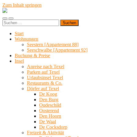
Zum Inhalt springen
Urlaub
auf
Mobile-
Suchfeld
Texel
Suchen
Menü
ein-/ausblenden
|
nach:
ein-/ausblenden
Wohnen
Start
bei
Wohnungen
Familie
Seestern [Appartement 88]
Porsch
Seeschwalbe [Appartement 92]
Buchung & Preise
Insel
Anreise nach Texel
Parken auf Texel
Urlaubsinsel Texel
Restaurants & Co.
Dörfer auf Texel
De Koog
Den Burg
Oudeschild
Oosterend
Den Hoorn
De Waal
De Cocksdorp
Freizeit & Aktivität