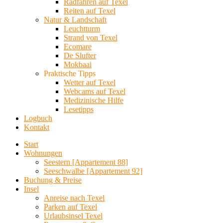
Radfahren auf Texel
Reiten auf Texel
Natur & Landschaft
Leuchtturm
Strand von Texel
Ecomare
De Slufter
Mokbaai
Praktische Tipps
Wetter auf Texel
Webcams auf Texel
Medizinische Hilfe
Lesetipps
Logbuch
Kontakt
Start
Wohnungen
Seestern [Appartement 88]
Seeschwalbe [Appartement 92]
Buchung & Preise
Insel
Anreise nach Texel
Parken auf Texel
Urlaubsinsel Texel