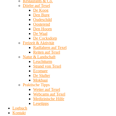
Restaurants & Co.
Dörfer auf Texel
De Koog
Den Burg
Oudeschild
Oosterend
Den Hoorn
De Waal
De Cocksdorp
Freizeit & Aktivität
Radfahren auf Texel
Reiten auf Texel
Natur & Landschaft
Leuchtturm
Strand von Texel
Ecomare
De Slufter
Mokbaai
Praktische Tipps
Wetter auf Texel
Webcams auf Texel
Medizinische Hilfe
Lesetipps
Logbuch
Kontakt